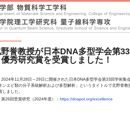
北野誉教授が日本DNA多型学会第3
て優秀研究賞を受賞しました！
2024年11月28日～29日に開催された日本DNA多型学会第33回学
ネンエビ類の分子系統解析および多型解析」というタイトルで北野誉教
賞しました。
第26回受賞研究（2024年度）：
https://dnapol.org/excellence