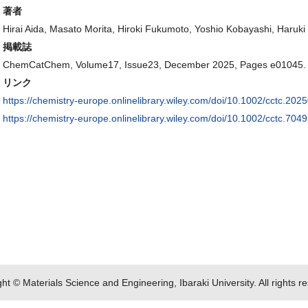
著者
Hirai Aida, Masato Morita, Hiroki Fukumoto, Yoshio Kobayashi, Haruk
掲載誌
ChemCatChem, Volume17, Issue23, December 2025, Pages e01045.
リンク
https://chemistry-europe.onlinelibrary.wiley.com/doi/10.1002/cctc.20
https://chemistry-europe.onlinelibrary.wiley.com/doi/10.1002/cctc.704
ht © Materials Science and Engineering, Ibaraki University. All rights r