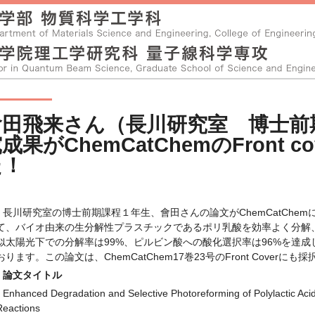
會田飛来さん（長川研究室 博士前
成果がChemCatChemのFront 
た！
長川研究室の博士前期課程１年生、會田さんの論文がChemCatChem
て、バイオ由来の生分解性プラスチックであるポリ乳酸を効率よく分解
似太陽光下での分解率は99%、ピルビン酸への酸化選択率は96%を達
おります。この論文は、ChemCatChem17巻23号のFront Coverに
論文タイトル
Enhanced Degradation and Selective Photoreforming of Polylactic Acid 
Reactions