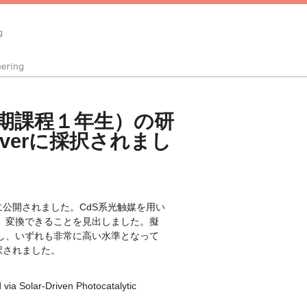
期課程１年生）の研
coverに採択されまし
に公開されました。CdS系光触媒を用い
、変換できることを見出しました。擬
成し、いずれも非常に高い水準となって
も採択されました。
via Solar-Driven Photocatalytic