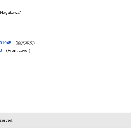
i Nagakawa*
2501045
(論文本文)
93
(Front cover)
eserved.